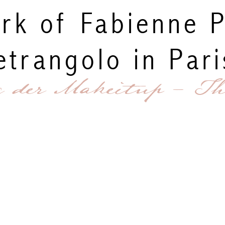
rk of Fabienne P
etrangolo in Pari
g der Makeitup - Th