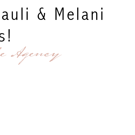
auli & Melani
s!
e Agency