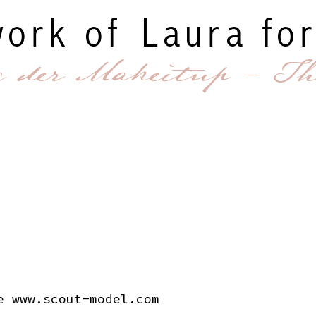
ork of Laura for
g der Makeitup - Th
ne
www.scout-model.com