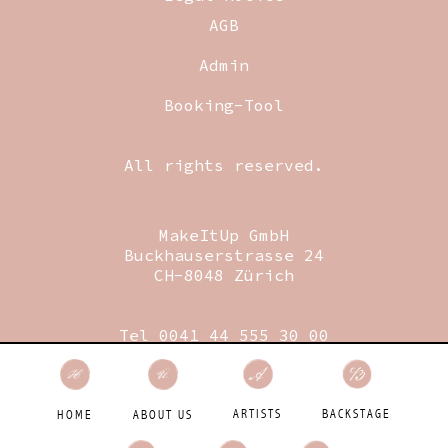
AGB
Admin
Booking-Tool
All rights reserved.
MakeItUp GmbH
Buckhauserstrasse 24
CH-8048 Zürich
Tel 0041 44 555 30 00
Fax 0041 44 555 30 09
Mail
booking@makeitup.ch
Designed by Birdie GmbH
BACKSTAGE
ARTISTS
HOME
ABOUT US