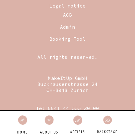
Legal notice
AGB
Admin
Booking-Tool
All rights reserved.
MakeItUp GmbH
Buckhauserstrasse 24
CH-8048 Zürich
Tel 0041 44 555 30 00
Fax 0041 44 555 30 09
Mail
booking@makeitup.ch
Designed by Birdie GmbH
BACKSTAGE
ARTISTS
HOME
ABOUT US