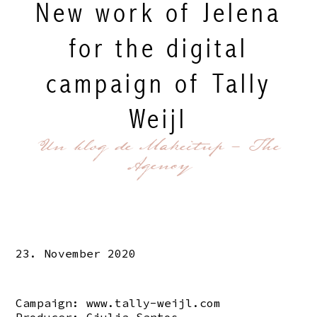
New work of Jelena
for the digital
campaign of Tally
Weijl
Un blog de Makeitup - The
Agency
23. November 2020
Campaign:
www.tally-weijl.com