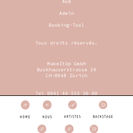
AGB
Admin
Booking-Tool
Tous droits réservés.
MakeItUp GmbH
Buckhauserstrasse 24
CH-8048 Zürich
Tel 0041 44 555 30 00
Fax 0041 44 555 30 09
Mail
booking@makeitup.ch
Designed by Birdie GmbH
BACKSTAGE
ARTISTES
HOME
NOUS